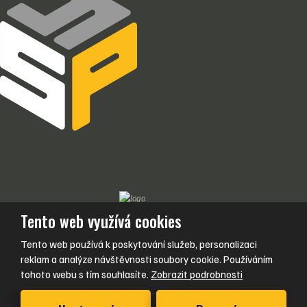
Tento web využívá cookies
Podmínky použití
|
Mapa stránek
|
Nastavení cookies
© 2024, SP4Y, s.r.o. – všechna práva vyhrazena, vyrobila eBRÁNA
Tento web používá k poskytování služeb, personalizaci
reklam a analýze návštěvnosti soubory cookie. Používáním
tohoto webu s tím souhlasíte.
Zobrazit podrobnosti
Tento web je chráněn pomocí Google ReCAPTCHA a platí pro něj