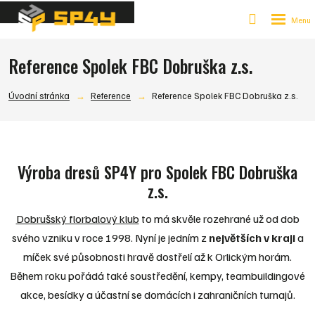
Vyhledávání
Rozbalen
menu
Reference Spolek FBC Dobruška z.s.
Úvodní stránka
Reference
Reference Spolek FBC Dobruška z.s.
Výroba dresů SP4Y pro Spolek FBC Dobruška
z.s.
Dobrušský florbalový klub
to má skvěle rozehrané už od dob
svého vzniku v roce 1998. Nyní je jedním z
největších v kraji
a
míček své působnosti hravě dostřelí až k Orlickým horám.
Během roku pořádá také soustředění, kempy, teambuildingové
akce, besídky a účastní se domácích i zahraničních turnajů.