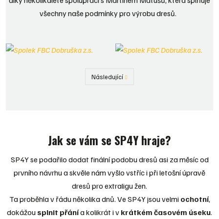
díky několikaleté spolupráci s Martinem Matušů, která splňuje
všechny naše podmínky pro výrobu dresů.
Následující
Předchozí
Jak se vám se SP4Y hraje?
SP4Y se podařilo dodat finální podobu dresů asi za měsíc od
prvního návrhu a skvěle nám vyšlo vstříc i při letošní úpravě
dresů pro extraligu žen.
Ta proběhla v řádu několika dnů. Ve SP4Y jsou velmi
ochotní
,
dokážou
splnit přání
a kolikrát i v
krátkém časovém úseku
.