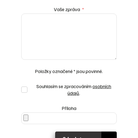
Vaše zpráva
*
Položky označené * jsou povinné.
Souhlasím se zpracováním
osobních
Souhlasím
údajů
.
se
zpracováním
Příloha
osobních
údajů
.