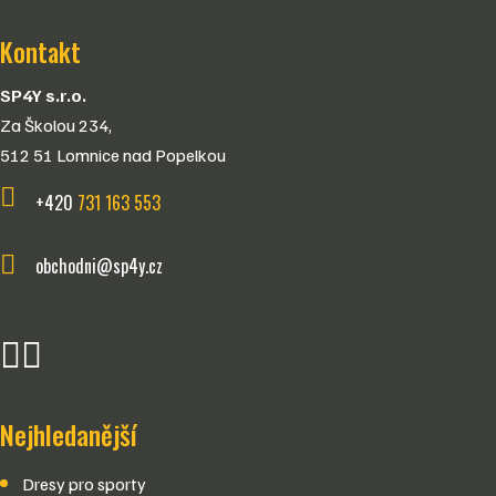
Kontakt
SP4Y s.r.o.
Za Školou 234,
512 51 Lomnice nad Popelkou
+420
731 163 553
obchodni@sp4y.cz
FB
IG
Nejhledanější
Dresy pro sporty