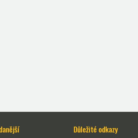
danější
Důležité odkazy