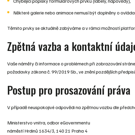
Chybějící popisky formulářových prvků (labely, nápovědy),
Některé galerie nebo animace nemusí být doplněny o ovláda
Těmito prvky se aktuálně zabýváme a v rámci možností platform
Zpětná vazba a kontaktní údaj
Vaše náměty či informace o problémech při zobrazování stránek
požadavky zákona č. 99/2019 Sb., ve znění pozdějších předpis
Postup pro prosazování práva
V případě neuspokojivé odpovědi na zpětnou vazbu dle předch
Ministerstvo vnitra, odbor eGovernmentu
náměstí Hrdinů 1634/3, 140 21 Praha 4