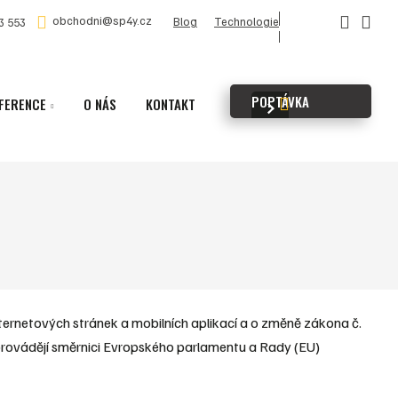
obchodni@sp4y.cz
Blog
Technologie
3 553
POPTÁVKA
FERENCE
O NÁS
KONTAKT
Vyhledávání
ternetových stránek a mobilních aplikací a o změně zákona č.
 provádějí směrnici Evropského parlamentu a Rady (EU)